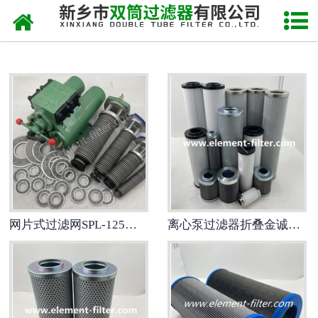
网站首页
进口替代滤芯
-
HYDAC贺德克滤芯
-
PALL颇尔滤芯
-
PARKER派克滤芯
-
MAHLE玛勒滤芯
网片式过滤网SPL-125稀油站双筒过滤器滤芯
离心泵过滤器折叠金诚瑞达滤芯ZADS3000E2-BZ1
-
REXROTH力士乐滤芯
-
TAISEIKOGYO大生滤芯
-
MP-FILTRI翡翠滤芯