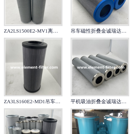
-
HY-PRO海普勒滤芯
-
STAUFF西德福滤芯
ZA2LS1500E2-MV1离心泵过滤器围绕金诚瑞达滤芯
吊车磁性折叠金诚瑞达滤芯ZA4LS160E2-MD1
-
FILTREC富卓滤芯
-
ARGO雅歌滤芯
-
VICKERS威格士滤芯
-
弗兰德Fluidtech滤芯
ZA3LS160E2-MD1吊车箱内外折叠金诚瑞达滤芯
平机吸油折叠金诚瑞达滤芯ZALX140*250-MZ1
-
施罗德Schroeder滤芯
煤矿工业滤芯
电厂钢厂水泥厂滤芯