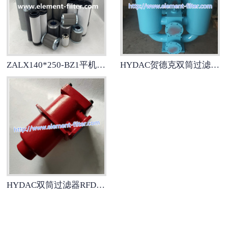
汽轮机滤芯
HYDAC贺德克过滤器
ZALX140*250-BZ1平机管路折叠金城瑞达滤芯
HYDAC贺德克双筒过滤器RFLBN/HC1300CM10B1.0/-B6
滤油机
SPL过滤器
双筒过滤器
单筒过滤器
保安水滤芯
HYDAC双筒过滤器RFDBN/HC160DAD20D1.0/-LED
润滑油滤芯