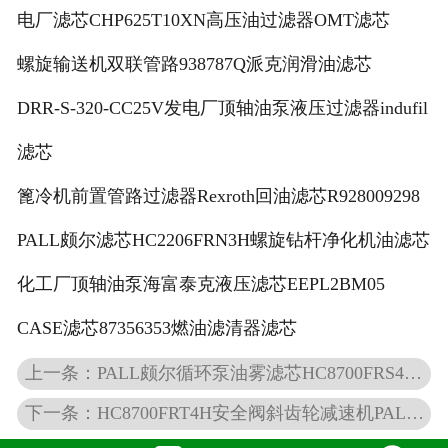
电厂滤芯CHP625T10XN高压油过滤器OMT滤芯
螺旋输送机双联管路938787Q派克润滑油滤芯
DRR-S-320-CC25V发电厂顶轴油泵液压过滤器indufil
滤芯
篦冷机前置管路过滤器Rexroth回油滤芯R928009298
PALL颇尔滤芯HC2206FRN3H螺旋钻杆净化机油滤芯
化工厂顶轴油泵海富泰克液压滤芯EEPL2BM05
CASE滤芯87356353燃油滤清器滤芯
上一条：PALL颇尔循环泵油雾滤芯HC8700FRS4H电厂滤芯
下一条：HC8700FRT4H安全阀斜齿轮减速机PALL液压滤芯