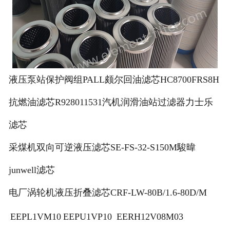
液压泵站保护阀组PALL颇尔回油滤芯HC8700FRS8H
抗燃油滤芯R928011531汽机润滑油站过滤器力士乐
滤芯
采煤机双向可逆液压滤芯SE-FS-32-S150M駿暐
junwell滤芯
电厂涡轮机液压折叠滤芯CRF-LW-80B/1.6-80D/M
EEPL1VM10
EEPU1VP10
EERH12V08M03