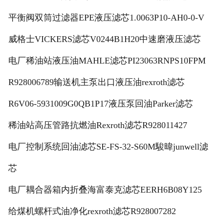
平衡阀双筒过滤器EPE液压滤芯1.0063P10-AH0-0-V
威格士VICKERS滤芯V0244B1H20中速磨液压滤芯
电厂稀油站液压油MAHLE滤芯PI23063RNPS10FPM
R928006789输送机主泵出口液压油rexroth滤芯
R6V06-5931009G0QB1P17液压泵回油Parker滤芯
稀油站高压管路抗燃油Rexroth滤芯R928011427
电厂控制系统回油滤芯SE-FS-32-S60M駿暐junwell滤
芯
电厂耦合器箱内折叠海富泰克滤芯EERH6B08Y125
给煤机螺杆式油净化rexroth滤芯R928007282