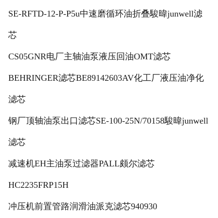
SE-RFTD-12-P-P5u中速磨循环油折叠駿暐junwell滤
芯
CS05GNR电厂主轴油泵液压回油OMT滤芯
BEHRINGER滤芯BE89142603AV化工厂液压油净化
滤芯
钢厂顶轴油泵出口滤芯SE-100-25N/70158駿暐junwell
滤芯
减速机EH主油泵过滤器PALL颇尔滤芯
HC2235FRP15H
冲压机前置管路润滑油派克滤芯940930