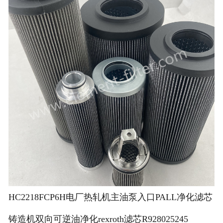
HC2218FCP6H电厂热轧机主油泵入口PALL净化滤芯
铸造机双向可逆油净化rexroth滤芯R928025245