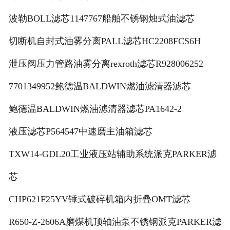
波勒BOLL滤芯1147767船舶不锈钢烛式油滤芯
切断机自封式油雾分离PALL滤芯HC2208FCS6H
泄压阀压力管路油雾分离rexroth滤芯R928006252
7701349952鲍德温BALDWIN燃油滤清器滤芯
鲍德温BALDWIN燃油滤清器滤芯PA1642-2
液压滤芯P564547中速磨主油箱滤芯
TXW14-GDL20工业液压站辅助系统派克PARKER滤
芯
CHP621F25YV锤式破碎机箱内折叠OMT滤芯
R650-Z-2606A磨煤机顶轴油泵不锈钢派克PARKER滤