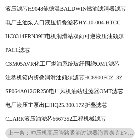
液压滤芯H9048鲍德温BALDWIN燃油滤清器滤芯
电厂主油泵入口液压折叠滤芯HY-10-004-HTCC
HC8314FRN39H电机润滑站双向可逆液压油颇尔
PALL滤芯
CSM05AVR化工厂燃油系统玻纤围绕OMT滤芯
注塑机箱内折叠润滑油颇尔滤芯HC8900FCZ13Z
SP064A012GR250电厂风机油站过滤器OMT滤芯
电厂液压主泵出口HQ25.300.17Z折叠滤芯
CLARK液压油滤芯6667352工程机械滤芯
上一条：冲压机高压管路吸油过滤器海富泰克EVOTEK滤芯EEPT5BM03