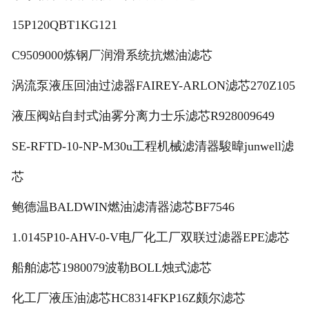
15P120QBT1KG121
C9509000炼钢厂润滑系统抗燃油滤芯
涡流泵液压回油过滤器FAIREY-ARLON滤芯270Z105
液压阀站自封式油雾分离力士乐滤芯R928009649
SE-RFTD-10-NP-M30u工程机械滤清器駿暐junwell滤
芯
鲍德温BALDWIN燃油滤清器滤芯BF7546
1.0145P10-AHV-0-V电厂化工厂双联过滤器EPE滤芯
船舶滤芯1980079波勒BOLL烛式滤芯
化工厂液压油滤芯HC8314FKP16Z颇尔滤芯