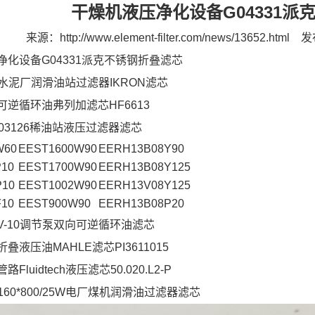
干燥机液压净化设备G04331派
来源：
http://www.element-filter.com/news/13652.html
发
净化设备G04331派克不锈钢折叠滤芯
43水泥厂润滑油站过滤器IKRON滤芯
可逆循环油弗列加滤芯HF6613
03126稀油站液压过滤器滤芯
W60
EEST1600W90
EERH13B08Y90
10
EEST1700W90
EERH13B08Y125
P10
EEST1002W90
EERH13V08Y125
10
EEST900W90
EERH13B08P20
-3RV-10调节泵双向可逆循环油滤芯
叠液压油MAHLE滤芯PI3611015
luidtech液压滤芯50.020.L2-P
4-160*800/25W电厂煤机润滑油过滤器滤芯