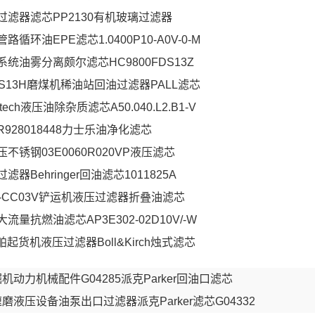
过滤器滤芯PP2130有机玻璃过滤器
循环油EPE滤芯1.0400P10-A0V-0-M
统油雾分离颇尔滤芯HC9800FDS13Z
FDS13H磨煤机稀油站回油过滤器PALL滤芯
tech液压油除杂质滤芯A50.040.L2.B1-V
928018448力士乐油净化滤芯
不锈钢03E0060R020VP液压滤芯
器Behringer回油滤芯1011825A
880-CC03V铲运机液压过滤器折叠油滤芯
流量抗燃油滤芯AP3E302-02D10V/-W
船舶起货机液压过滤器Boll&Kirch烛式滤芯
机动力机械配件G04285派克Parker回油口滤芯
磨液压设备油泵出口过滤器派克Parker滤芯G04332