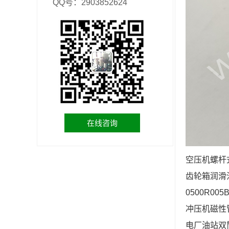
QQ号：2903852624
在线咨询
空压机螺杆式
齿轮箱润滑油折
0500R0
冲压机磁性管路
电厂油站双筒