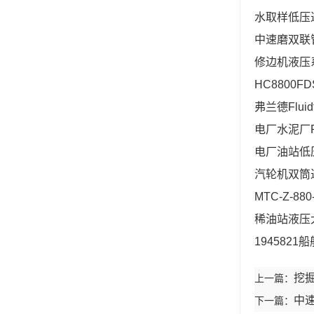
水取样低压
中速磨双联管路
修边机液压系
HC8800
弗兰德Fluid
电厂水泥厂R
电厂油站低压
汽轮机双筒过滤
MTC-Z-
稀油站液压大
1945821
挖掘
上一篇：
中速
下一篇：