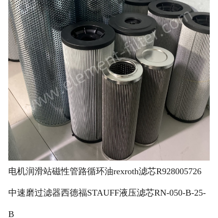
电机润滑站磁性管路循环油rexroth滤芯R928005726
中速磨过滤器西德福STAUFF液压滤芯RN-050-B-25-
B