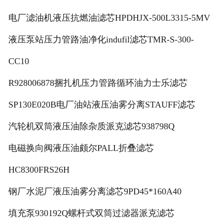
电厂滤油机液压抗燃油滤芯HPDHJX-500L3315-5MV
液压泵站压力管路油净化indufil滤芯TMR-S-300-
CC10
R928006878捆扎机压力管路循环油力士乐滤芯
SP130E020B电厂油站液压油雾分离STAUFF滤芯
汽轮机双筒液压油除杂质派克滤芯938798Q
电磁换向阀液压油颇尔PALL折叠滤芯
HC8300FRS26H
钢厂水泥厂液压油雾分离滤芯9PD45*160A40
填充泵930192Q螺杆式双筒过滤器派克滤芯