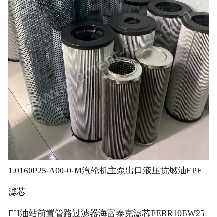
1.0160P25-A00-0-M汽轮机主泵出口液压抗燃油EPE
滤芯
EH油站前置管路过滤器海富泰克滤芯EERR10BW25