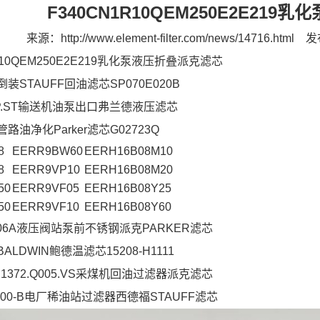
F340CN1R10QEM250E2E21
来源：
http://www.element-filter.com/news/14716.html
发
R10QEM250E2E219乳化泵液压折叠派克滤芯
装STAUFF回油滤芯SP070E020B
L1-P.ST输送机油泵出口弗兰德液压滤芯
路油净化Parker滤芯G02723Q
8
EERR9BW60
EERH16B08M10
8
EERR9VP10
EERH16B08M20
50
EERR9VF05
EERH16B08Y25
50
EERR9VF10
EERH16B08Y60
-1606A液压阀站泵前不锈钢派克PARKER滤芯
LDWIN鲍德温滤芯15208-H1111
1372.Q005.VS采煤机回油过滤器派克滤芯
B-100-B电厂稀油站过滤器西德福STAUFF滤芯