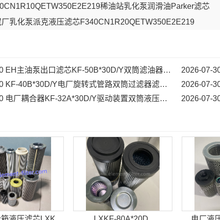
40CN1R10QETW350E2E219稀油站乳化泵润滑油Parker滤芯
厂乳化泵派克液压滤芯F340CN1R20QETW350E2E219
0
EH主油泵出口滤芯KF-50B*30D/Y双筒滤油器滤芯...
2026-07-3
0
KF-40B*30D/Y电厂旋转式管路双筒过滤器滤芯...
2026-07-3
0
电厂耦合器KF-32A*30D/Y驱动装置双筒液压油滤芯...
2026-07-3
箱液压滤芯LXK
LXKF-80A*20D
电厂液压