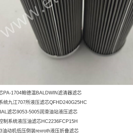
PA-1704鲍德温BALDWIN滤清器滤芯
统九江707所液压滤芯QFHD240G25HC
IAL滤芯9053-5005润滑油站液压滤芯
制系统液压油滤芯HC2236FCP15H
793油动机低压倒装rexroth液压折叠滤芯