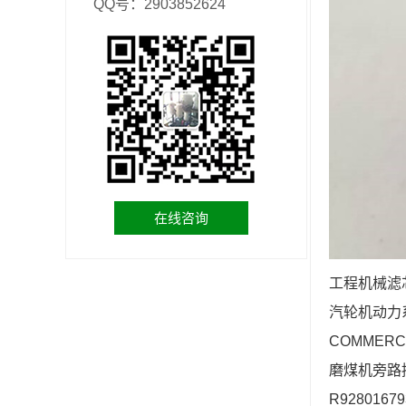
QQ号：2903852624
在线咨询
工程机械滤芯
汽轮机动力系
COMMERC
磨煤机旁路控
R928016