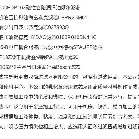
800FDP16Z磁性管路润滑油颇尔滤芯
液压抗燃油海富泰克滤芯EFPR2BM05
泵出口液压派克滤芯937993Q
压油贺德克HYDAC滤芯0160R010BN4HC
-G-05-B电厂耦合器液压过滤器西德福STAUFF滤芯
FRP18Z冷干机折叠倒装PALL液压滤芯
1103272主泵出口油雾分离Bosch滤芯
滤芯是新乡市双筒过滤器有限公司的一款专业过滤用品。本公司
和使用寿命。本公司的乳化泵液压滤芯采用高质量材料制作而成
滤金属加工液中的杂质和微粒，保证机器设备的正常运行，提高
滤芯广泛应用于金属加工行业，可用于机床、铸造、模具加工的
应根据加工液种类、粘度、浊度和加工液流量等因素综合考虑。
大，滤芯压力损失也相应增大，应选用大面积过滤器或增加过滤