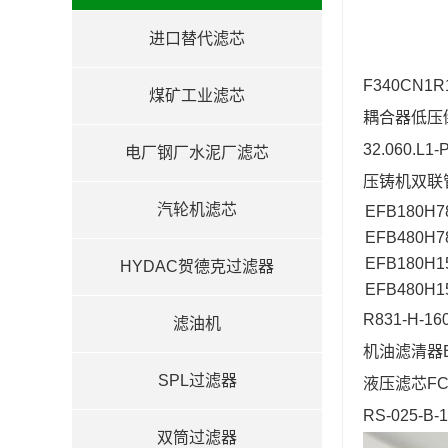
进口替代滤芯
F340CN1
煤矿工业滤芯
耦合器低压倒
32.060.
电厂钢厂水泥厂滤芯
压铸机双联管
汽轮机滤芯
EFB180H7
EFB480H7
EFB180H1
HYDAC贺德克过滤器
EFB480H1
R831-H
滤油机
机油滤清器BA
SPL过滤器
液压滤芯FC
RS-025-
双筒过滤器