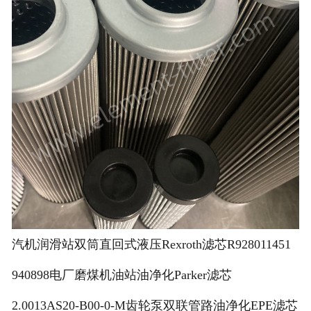
汽机润滑站双筒直回式液压Rexroth滤芯R928011451
940898电厂磨煤机油站油净化Parker滤芯
2.0013AS20-B00-0-M齿轮泵双联管路油净化EPE滤芯