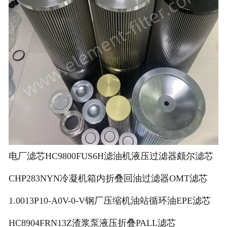
电厂滤芯HC9800FUS6H滤油机液压过滤器颇尔滤芯
CHP283NYN冷凝机箱内折叠回油过滤器OMT滤芯
1.0013P10-A0V-0-V钢厂压缩机油站循环油EPE滤芯
HC8904FRN13Z渣浆泵液压折叠PALL滤芯