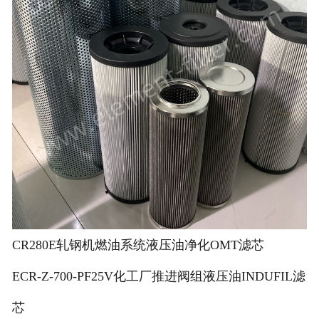
CR280E轧钢机燃油系统液压油净化OMT滤芯
ECR-Z-700-PF25V化工厂推进阀组液压油INDUFIL滤
芯