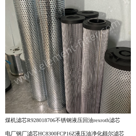
煤机滤芯R928018706不锈钢液压回油rexroth滤芯
电厂钢厂滤芯HC8300FCP16Z液压油净化颇尔滤芯