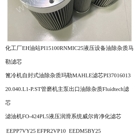
化工厂EH油站PI15100RNMIC25液压设备油除杂质马
勒滤芯
篦冷机自封式油除杂质玛勒MAHLE滤芯PI37016013
20.040.L1-P.ST管磨机主泵出口油除杂质Fluidtech滤
芯
滤油机FO-424PL5液压润滑系统威尔肯净化滤芯
EEPP7VY25
EFPR2VP10
EEDM5BY25