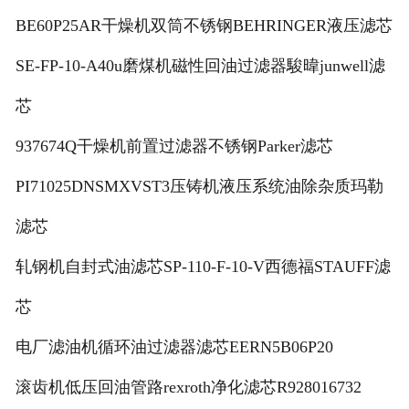
BE60P25AR干燥机双筒不锈钢BEHRINGER液压滤芯
SE-FP-10-A40u磨煤机磁性回油过滤器駿暐junwell滤
芯
937674Q干燥机前置过滤器不锈钢Parker滤芯
PI71025DNSMXVST3压铸机液压系统油除杂质玛勒
滤芯
轧钢机自封式油滤芯SP-110-F-10-V西德福STAUFF滤
芯
电厂滤油机循环油过滤器滤芯EERN5B06P20
滚齿机低压回油管路rexroth净化滤芯R928016732